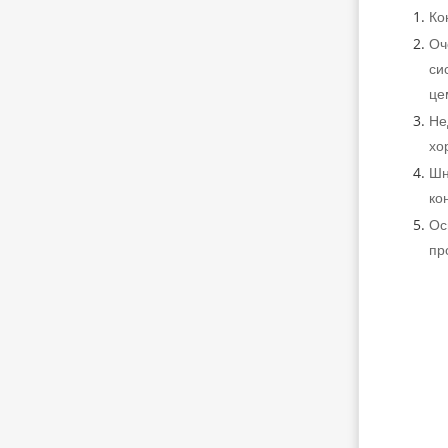
Ко
Оч
си
це
Не
хо
Шн
ко
Ос
пр