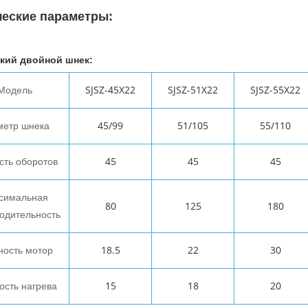
ческие параметры:
кий двойной шнек:
SJSZ-45X22
SJSZ-51X22
SJSZ-55X22
Модель
45/99
51/105
55/110
метр шнека
45
45
45
сть оборотов
симальная
80
125
180
одительность
18.5
22
30
ость мотор
15
18
20
сть нагрева