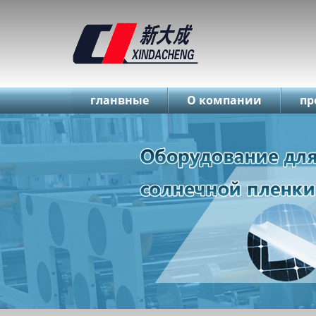
简体中文
English
Русский
гланвные
О компании
пр