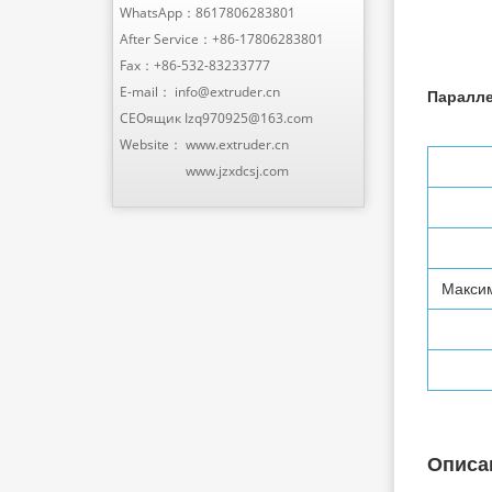
WhatsApp：
8617806283801
After Service：
+86-17806283801
Fax：+86-532-83233777
E-mail：
info@extruder.cn
Паралле
CEOящик
Izq970925@163.com
Website：
www.extruder.cn
www.jzxdcsj.com
Макси
Описа