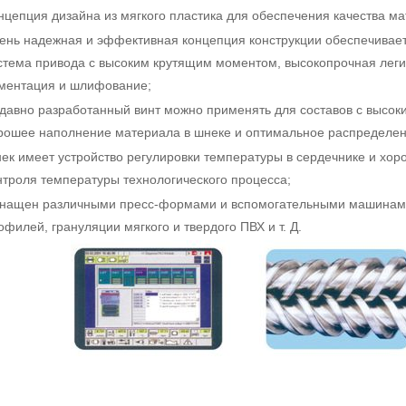
нцепция дизайна из мягкого пластика для обеспечения качества ма
ень надежная и эффективная концепция конструкции обеспечивает
стема привода с высоким крутящим моментом, высокопрочная легир
ментация и шлифование;
давно разработанный винт можно применять для составов с высок
рошее наполнение материала в шнеке и оптимальное распределен
ек имеет устройство регулировки температуры в сердечнике и хо
нтроля температуры технологического процесса;
нащен различными пресс-формами и вспомогательными машинами д
офилей, грануляции мягкого и твердого ПВХ и т. Д.